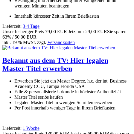
Bestätigung und Anerkennung Ihrer Fähigkeiten in nur
wenigen Minuten beantragen
Innerhalb kürzester Zeit in Ihrem Briefkasten
Lieferzeit:
3-4 Tage
Unser bisheriger Preis
79,00 EUR
Jetzt nur
29,00 EUR
Sie sparen
63% / 50,00 EUR
inkl. 19 % MwSt. zzgl.
Versandkosten
Bekannt aus dem TV: Hier legalen
Master Titel erwerben
Erwerben Sie jetzt ein Master Degree, h.c. der int. Business
Academy CCU, Tampa Florida USA
Edle & personalisierte Urkunde in höchster Authentizität
Master Titel seriös kaufen
Legalen Master Titel in wenigen Schritten erwerben
Per Post innerhalb weniger Tage in Ihrem Briefkasten
.
Lieferzeit:
1 Woche
Unser bisheriger Preis
139,00 EUR
Jetzt nur
69,00 EUR
Sie sparen