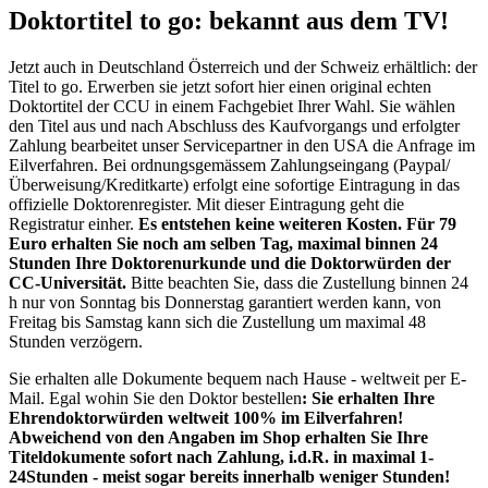
Doktortitel to go: bekannt aus dem TV!
Jetzt auch in Deutschland Österreich und der Schweiz erhältlich: der
Titel to go. Erwerben sie jetzt sofort hier einen original echten
Doktortitel der CCU in einem Fachgebiet Ihrer Wahl. Sie wählen
den Titel aus und nach Abschluss des Kaufvorgangs und erfolgter
Zahlung bearbeitet unser Servicepartner in den USA die Anfrage im
Eilverfahren. Bei ordnungsgemässem Zahlungseingang (Paypal/
Überweisung/Kreditkarte) erfolgt eine sofortige Eintragung in das
offizielle Doktorenregister. Mit dieser Eintragung geht die
Registratur einher.
Es entstehen keine weiteren Kosten. Für 79
Euro
erhalten Sie noch am selben Tag, maximal binnen 24
Stunden Ihre Doktorenurkunde und die Doktorwürden der
CC-Universität.
Bitte beachten Sie, dass die Zustellung binnen 24
h nur von Sonntag bis Donnerstag garantiert werden kann, von
Freitag bis Samstag kann sich die Zustellung um maximal 48
Stunden verzögern.
Sie erhalten alle Dokumente bequem nach Hause - weltweit per E-
Mail. Egal wohin Sie den Doktor bestellen
: Sie erhalten Ihre
Ehrendoktorwürden weltweit 100% im Eilverfahren!
Abweichend von den Angaben im Shop erhalten Sie Ihre
Titeldokumente sofort nach Zahlung, i.d.R. in maximal 1-
24Stunden - meist sogar bereits innerhalb weniger Stunden!