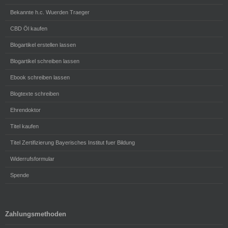
Bekannte h.c. Wuerden Traeger
CBD Öl kaufen
Blogartikel erstellen lassen
Blogartikel schreiben lassen
Ebook schreiben lassen
Blogtexte schreiben
Ehrendoktor
Titel kaufen
Titel Zertifizierung Bayerisches Institut fuer Bildung
Widerrufsformular
Spende
Zahlungsmethoden