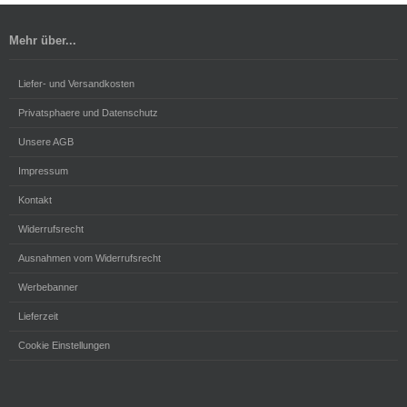
Mehr über...
Liefer- und Versandkosten
Privatsphaere und Datenschutz
Unsere AGB
Impressum
Kontakt
Widerrufsrecht
Ausnahmen vom Widerrufsrecht
Werbebanner
Lieferzeit
Cookie Einstellungen