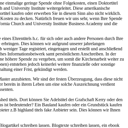
ne einmalige geringe Spende ohne Folgekosten, einen Doktortitel
h and University Institute weitergeleitet. Diese amerikanische
ortitel kaufen oder erwerben Sie in diesem Sinn also nicht wirklich.
n Kosten zu decken. Natürlich freuen wir uns sehr, wenn Ihre Spende
ifornia Church and University Institute Business Academy und die
eines Ehrentitels h.c. für sich oder auch andere Personen durch Ihre
e erbringen. Dies können wir aufgrund unserer jahrelangen
weniger Tage registriert, eingetragen und erstellt und anschließend
liches Informationsbeiwerk samt persönlichem Anschreiben. In der
ine höhere Spende zu vergeben, um somit die Kirchenarbeit weiter zu
en) entstehen jedoch keinerlei weitere finanzielle oder sonstige
haltung einer Frist, gekündigt werden.
ster anzubieten. Wir sind der festen Überzeugung, dass diese nicht
ber bereits in ihrem Leben um eine solche Auszeichnung verdient
ssenten.
hed titels. Dort können Sie Adelstitel der Grafschaft Kerry oder den
 was ist bedeutender? Ein Bauland kaufen oder ein Grundstück kaufen
ieter z.B highland titels fake Anbieter sein. Dies können wir Ihnen
logartikel schreiben lassen. Blogtexte schreiben lassen, ein ebook