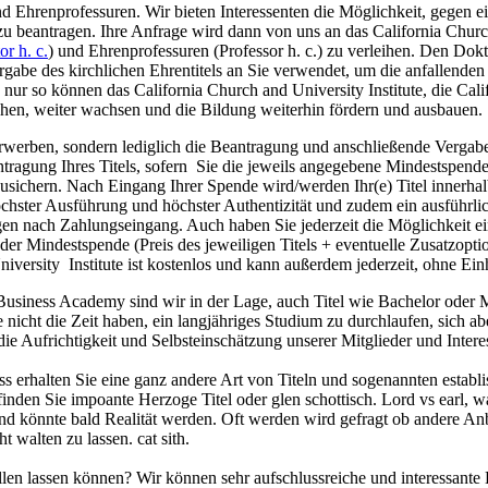
Ehrenprofessuren. Wir bieten Interessenten die Möglichkeit, gegen ei
el) zu beantragen. Ihre Anfrage wird dann von uns an das California Churc
r h. c.
) und Ehrenprofessuren (Professor h. c.) zu verleihen. Den Dokt
rgabe des kirchlichen Ehrentitels an Sie verwendet, um die anfallende
 nur so können das California Church and University Institute, die Cal
tehen, weiter wachsen und die Bildung weiterhin fördern und ausbauen.
erwerben, sondern lediglich die Beantragung und anschließende Vergabe 
ntragung Ihres Titels, sofern Sie die jeweils angegebene Mindestspend
sichern. Nach Eingang Ihrer Spende wird/werden Ihr(e) Titel innerhalb 
v höchster Ausführung und höchster Authentizität und zudem ein ausführ
gen nach Zahlungseingang. Auch haben Sie jederzeit die Möglichkeit e
r Mindestspende (Preis des jeweiligen Titels + eventuelle Zusatzoption
iversity Institute ist kostenlos und kann außerdem jederzeit, ohne Ein
usiness Academy sind wir in der Lage, auch Titel wie Bachelor oder Ma
nicht die Zeit haben, ein langjähriges Studium zu durchlaufen, sich a
ie Aufrichtigkeit und Selbsteinschätzung unserer Mitglieder und Intere
s erhalten Sie eine ganz andere Art von Titeln und sogenannten establis
 finden Sie impoante Herzoge Titel oder glen schottisch. Lord vs earl,
und könnte bald Realität werden. Oft werden wird gefragt ob andere Anb
t walten zu lassen. cat sith.
len lassen können? Wir können sehr aufschlussreiche und interessante B