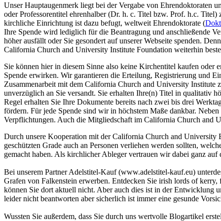
Unser Hauptaugenmerk liegt bei der Vergabe von Ehrendoktoraten und 
oder Professorentitel ehrenhalber (Dr. h. c. Titel bzw. Prof. h.c. Tit
kirchliche Einrichtung ist dazu befugt, weltweit Ehrendoktorate (
Dokto
Ihre Spende wird lediglich für die Beantragung und anschließende Ve
höher ausfällt oder Sie gesondert auf unserer Webseite spenden. Denn
California Church and University Institute Foundation weiterhin bes
Sie können hier in diesem Sinne also keine Kirchentitel kaufen oder 
Spende erwirken. Wir garantieren die Erteilung, Registrierung und Ei
Zusammenarbeit mit dem California Church and University Institute zu
unverzüglich an Sie versandt. Sie erhalten Ihre(n) Titel in qualitati
Regel erhalten Sie Ihre Dokumente bereits nach zwei bis drei Werkta
fördern. Für jede Spende sind wir in höchstem Maße dankbar. Neben de
Verpflichtungen. Auch die Mitgliedschaft im California Church and Un
Durch unsere Kooperation mit der California Church and University B
geschützten Grade auch an Personen verliehen werden sollten, welche 
gemacht haben. Als kirchlicher Ableger vertrauen wir dabei ganz auf d
Bei unserem Partner Adelstitel-Kauf (www.adelstitel-kauf.eu) unterdes
Grafen von Falkenstein erwerben. Entdecken Sie irish lords of kerry,
können Sie dort aktuell nicht. Aber auch dies ist in der Entwicklung 
leider nicht beantworten aber sicherlich ist immer eine gesunde Vorsich
Wussten Sie außerdem, dass Sie durch uns wertvolle Blogartikel erstel