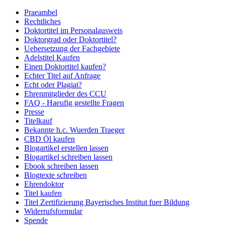
Praeambel
Rechtliches
Doktortitel im Personalausweis
Doktorgrad oder Doktortitel?
Uebersetzung der Fachgebiete
Adelstitel Kaufen
Einen Doktortitel kaufen?
Echter Titel auf Anfrage
Echt oder Plagiat?
Ehrenmitglieder des CCU
FAQ - Haeufig gestellte Fragen
Presse
Titelkauf
Bekannte h.c. Wuerden Traeger
CBD Öl kaufen
Blogartikel erstellen lassen
Blogartikel schreiben lassen
Ebook schreiben lassen
Blogtexte schreiben
Ehrendoktor
Titel kaufen
Titel Zertifizierung Bayerisches Institut fuer Bildung
Widerrufsformular
Spende