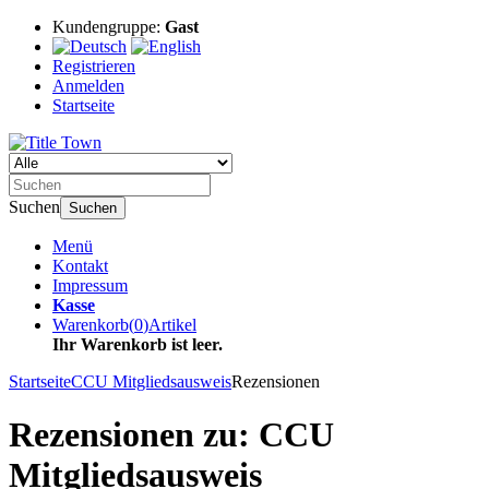
Kundengruppe:
Gast
Registrieren
Anmelden
Startseite
Suchen
Suchen
Menü
Kontakt
Impressum
Kasse
Warenkorb
(
0
)
Artikel
Ihr Warenkorb ist leer.
Startseite
CCU Mitgliedsausweis
Rezensionen
Rezensionen zu: CCU
Mitgliedsausweis